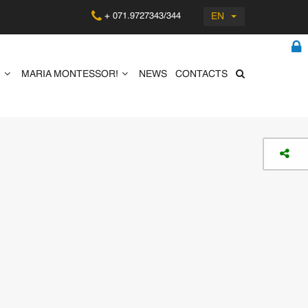
EN
+ 071.9727343/344
G
MARIA MONTESSORI
NEWS
CONTACTS