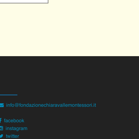
info@fondazionechiaravallemontessori.it
facebook
instagram
twitter