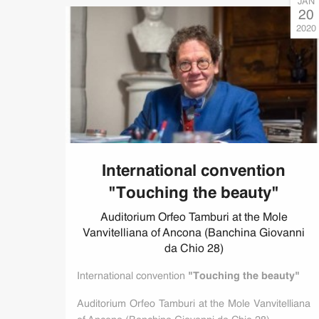
JAN
20
2020
International convention
"Touching the beauty"
Auditorium Orfeo Tamburi at the Mole
Vanvitelliana of Ancona (Banchina Giovanni
da Chio 28)
International convention
"Touching the beauty"
Auditorium Orfeo Tamburi at the Mole Vanvitelliana