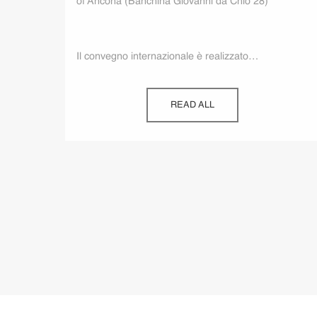
of Ancona (Banchina Giovanni da Chio 28)
Il convegno internazionale è realizzato…
READ ALL